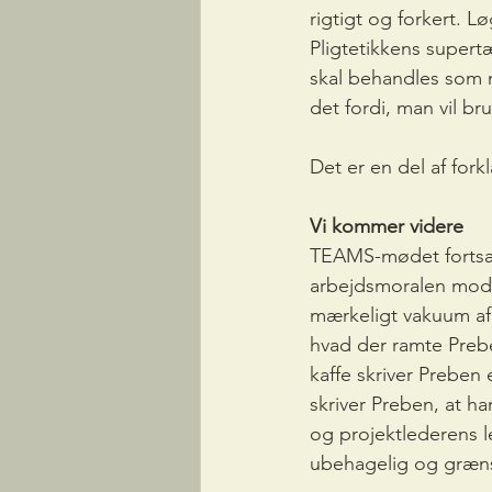
rigtigt og forkert. L
Pligtetikkens supert
skal behandles som m
det fordi, man vil b
Det er en del af fork
Vi kommer videre
TEAMS-mødet fortsæt
arbejdsmoralen mod n
mærkeligt vakuum af o
hvad der ramte Preb
kaffe skriver Preben 
skriver Preben, at ha
og projektlederens l
ubehagelig og græns