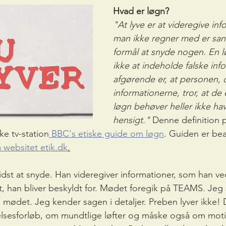
Hvad er løgn?
"At lyve er at videregive in
man ikke regner med er sa
formål at snyde nogen. En 
ikke at indeholde falske inf
afgørende er, at personen, d
informationerne, tror, at de 
løgn behøver heller ikke ha
hensigt." 
Denne definition 
ke tv-station
 BBC's etiske guide om løgn
. Guiden er bea
 websitet etik.dk
.
dst at snyde. Han videregiver informationer, som han ved
det, han bliver beskyldt for. Mødet foregik på TEAMS. Jeg
 mødet. Jeg kender sagen i detaljer. Preben lyver ikke! 
esforløb, om mundtlige løfter og måske også om motiver