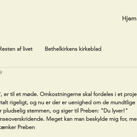
Hjem
Resten af livet
Bethelkirkens kirkeblad
ng
 er til et møde. Omkostningerne skal fordeles i et projek
etalt rigeligt, og nu er der er uenighed om de mundtlige a
 pludselig stemmen, og siger til Preben: "Du lyver!"
ænseoverskridende. Meget kan man beskylde mig for, men
 tænker Preben