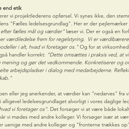
 end etik
erer vi projektlederens opførsel. Vi synes ikke, den st
dens "Fælles ledelsesgrundlag". Her er der pejlemærker 
 efter fælles mål og værdier"
 læser vi. Der er også en for
er værdiledelse frem for regelstyring.  Vi er værdibærere
odeller i alt, hvad vi foretager os."
 Og for at virksomhe
også handler korrekt: 
"Dette omsættes i praksis ved, at vi:
g mening og gør det vedkommende. Konkretiserer og o
lte arbejdspladser i dialog med medarbejderne. Reflekt
skab."
en eller jeg anerkender, at værdier kan "nedarves" fra v
 alligevel ledelsesgrundlaget alvorligt i vores daglige led
 hvad vi foretager os"
. Det forsøger vi at være både lokalt 
r vi mødes med andre kolleger. Vi forsøger især at vær
i er uenige med andre kolleger og "fronterne trækkes op"