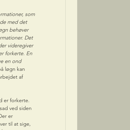
formationer, som 
nde med det 
løgn behøver 
ormationer. Det 
er videregiver 
er forkerte. En 
ve en ond 
på løgn kan 
rbejdet af 
 er forkerte. 
 sad ved siden 
Der er 
 til at sige, 