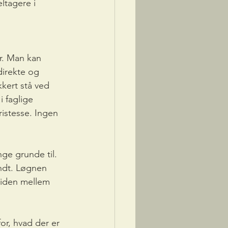
tagere i 
r. Man kan 
direkte og 
kkert stå ved 
 faglige 
istesse. Ingen 
nge grunde til. 
andt. Løgnen 
liden mellem 
or, hvad der er 