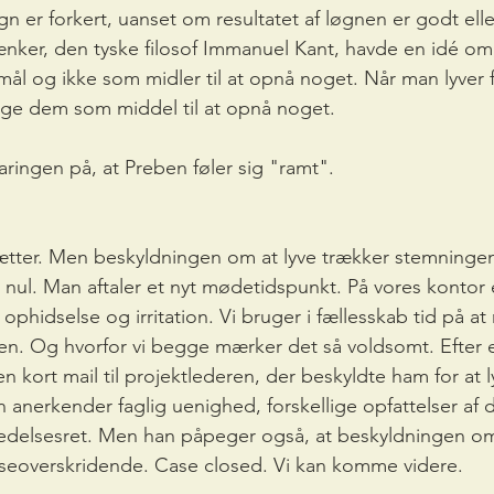
øgn er forkert, uanset om resultatet af løgnen er godt elle
ænker, den tyske filosof Immanuel Kant, havde en idé om
ål og ikke som midler til at opnå noget. Når man lyver f
ruge dem som middel til at opnå noget.
laringen på, at Preben føler sig "ramt".
ter. Men beskyldningen om at lyve trækker stemninge
ul. Man aftaler et nyt mødetidspunkt. På vores kontor e
phidselse og irritation. Vi bruger i fællesskab tid på at r
en. Og hvorfor vi begge mærker det så voldsomt. Efter 
en kort mail til projektlederen, der beskyldte ham for at l
n anerkender faglig uenighed, forskellige opfattelser af
edelsesret. Men han påpeger også, at beskyldningen om 
eoverskridende. Case closed. Vi kan komme videre.