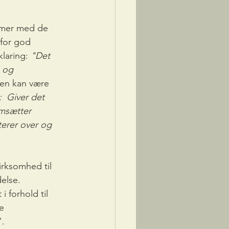
emmer med de 
for god 
klaring: 
"Det 
 og 
den kan være 
  Giver det 
msætter 
erer over og 
irksomhed til 
else. 
i forhold til 
e 
. 