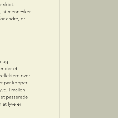
r skidt.
, at mennesker 
or andre, er 
n og 
r der et 
eflektere over, 
et par kopper 
yve. I mailen 
 det passerede 
at lyve er 