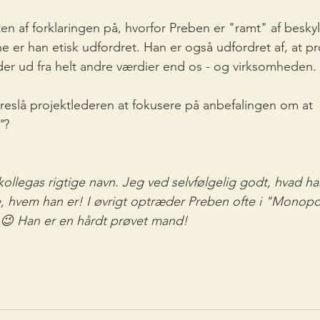
ten af forklaringen på, hvorfor Preben er "ramt" af besk
ene er han etisk udfordret. Han er også udfordret af, at p
der ud fra helt andre værdier end os - og virksomheden.
oreslå projektlederen at fokusere på anbefalingen om at 
"
? 
kollegas rigtige navn. Jeg ved selvfølgelig godt, hvad h
, hvem han er! I øvrigt optræder Preben ofte i "Monopol
😉 Han er en hårdt prøvet mand!