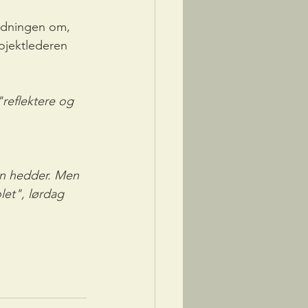
yldningen om, 
rojektlederen 
"reflektere og 
an hedder. Men 
et", lørdag 