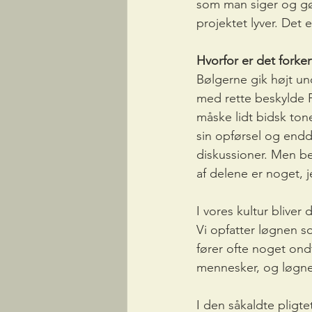
som man siger og gø
projektet lyver. Det e
Hvorfor er det forker
Bølgerne gik højt un
med rette beskylde P
måske lidt bidsk tone
sin opførsel og endda
diskussioner. Men be
af delene er noget, 
I vores kultur bliver
Vi opfatter løgnen so
fører ofte noget ond
mennesker, og løgne
I den såkaldte pligte