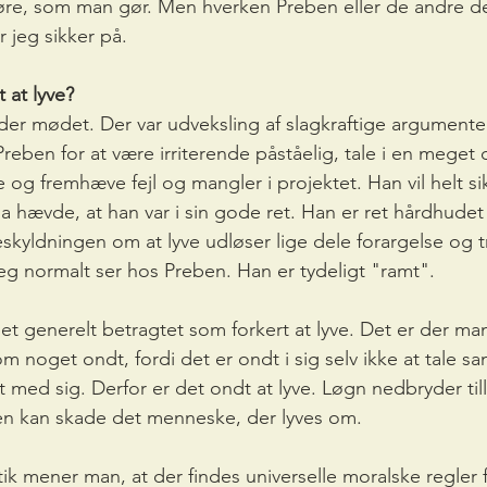
re, som man gør. Men hverken Preben eller de andre del
r jeg sikker på.
t at lyve?
der mødet. Der var udveksling af slagkraftige argumente
reben for at være irriterende påståelig, tale i en meget 
 og fremhæve fejl og mangler i projektet. Han vil helt si
 hævde, at han var i sin gode ret. Han er ret hårdhudet i
skyldningen om at lyve udløser lige dele forargelse og tr
jeg normalt ser hos Preben. Han er tydeligt "ramt".
 det generelt betragtet som forkert at lyve. Det er der ma
m noget ondt, fordi det er ondt i sig selv ikke at tale s
t med sig. Derfor er det ondt at lyve. Løgn nedbryder til
n kan skade det menneske, der lyves om. 
tik mener man, at der findes universelle moralske regler f